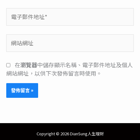
電
子
郵
件
網
地
站
址
網
*
址
在
瀏覽器
中儲存顯示名稱、電子郵件地址及個人
網站網址，以供下次發佈留言時使用。
Copyright © 2026 DianSung人生理財