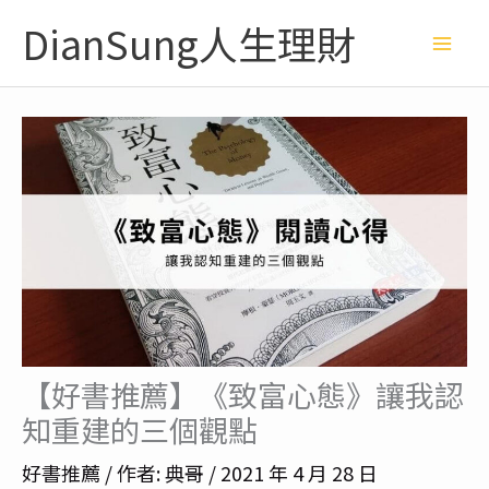
跳
Mai
DianSung人生理財
至
主
Me
要
內
容
【好書推薦】《致富心態》讓我認
知重建的三個觀點
好書推薦
/ 作者:
典哥
/
2021 年 4 月 28 日