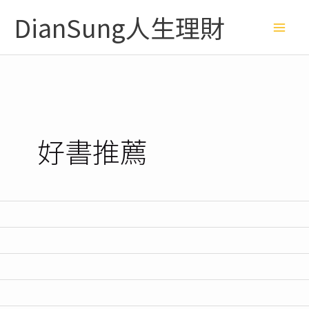
跳
Mai
DianSung人生理財
至
主
Me
要
內
容
好書推薦